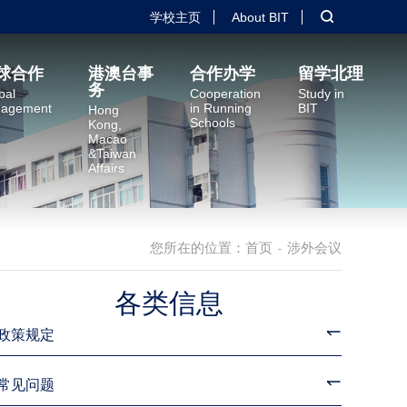
学校主页
About BIT
球合作
港澳台事
合作办学
留学北理
务
bal
Cooperation
Study in
agement
in Running
BIT
Hong
Schools
Kong,
Macao
&Taiwan
Affairs
您所在的位置：
首页
涉外会议
-
各类信息
政策规定
常见问题